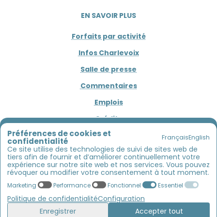
EN SAVOIR PLUS
Forfaits par activité
Infos Charlevoix
Salle de presse
Commentaires
Emplois
Crédits
L'AVENTURE COMMENCE ICI !!!
Préférences de cookies et
Français
English
confidentialité
Entre estuaire, rivière et montagnes
CONNECTEZ
Ce site utilise des technologies de suivi de sites web de
tiers afin de fournir et d’améliorer continuellement votre
Kayak de mer, descente de rivière, vélos, SUP
:
1 800 453-4850
expérience sur notre site web et nos services. Vous pouvez
venez découvrir Charlevoix autrement
révoquer ou modifier votre consentement à tout moment.
Marketing
Performance
Fonctionnel
Essentiel
» Vous avez trouvé l'activité qui vous
Politique de confidentialité
Configuration
ressemble ?
Enregistrer
Accepter tout
C'est le moment de réserver !
😎