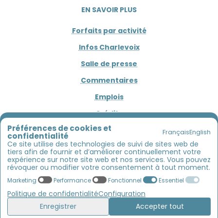
EN SAVOIR PLUS
Forfaits par activité
Infos Charlevoix
Salle de presse
Commentaires
Emplois
Crédits
L'AVENTURE COMMENCE ICI !!!
Préférences de cookies et
Français
English
confidentialité
Entre estuaire, rivière et montagnes
CONNECTEZ
Ce site utilise des technologies de suivi de sites web de
tiers afin de fournir et d’améliorer continuellement votre
Kayak de mer, descente de rivière, vélos, SUP
:
1 800 453-4850
expérience sur notre site web et nos services. Vous pouvez
venez découvrir Charlevoix autrement
révoquer ou modifier votre consentement à tout moment.
Marketing
Performance
Fonctionnel
Essentiel
» Vous avez trouvé l'activité qui vous
Politique de confidentialité
Configuration
ressemble ?
Enregistrer
Accepter tout
C'est le moment de réserver !
😎