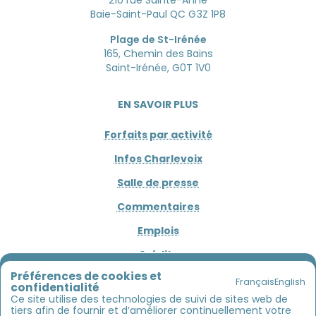
210 rue Sainte-Anne
Baie-Saint-Paul QC G3Z 1P8
Plage de St-Irénée
165, Chemin des Bains
Saint-Irénée, G0T 1V0
EN SAVOIR PLUS
Forfaits par activité
Infos Charlevoix
Salle de presse
Commentaires
Emplois
Crédits
L'AVENTURE COMMENCE ICI !!!
Préférences de cookies et
Français
English
confidentialité
Entre estuaire, rivière et montagnes
CONNECTEZ
Ce site utilise des technologies de suivi de sites web de
tiers afin de fournir et d’améliorer continuellement votre
Kayak de mer, descente de rivière, vélos, SUP
: